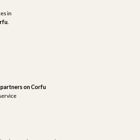
es in
rfu
.
partners on Corfu
service