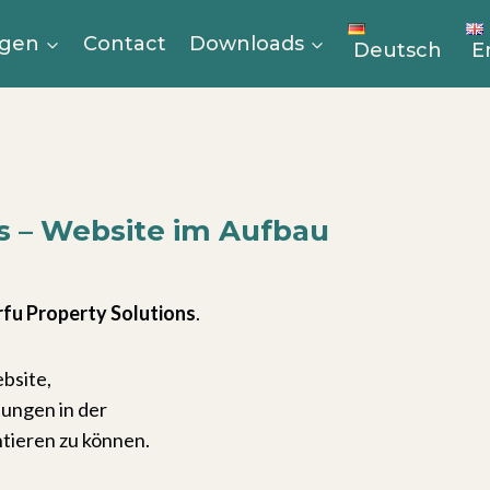
ngen
Contact
Downloads
Deutsch
E
ns – Website im Aufbau
rfu Property Solutions
.
bsite,
tungen in der
tieren zu können.