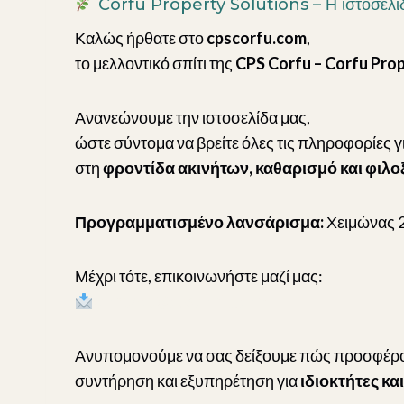
Corfu Property Solutions – Η ιστοσελίδ
Καλώς ήρθατε στο
cpscorfu.com
,
το μελλοντικό σπίτι της
CPS Corfu – Corfu Prop
Ανανεώνουμε την ιστοσελίδα μας,
ώστε σύντομα να βρείτε όλες τις πληροφορίες γ
στη
φροντίδα ακινήτων, καθαρισμό και φιλο
Προγραμματισμένο λανσάρισμα:
Χειμώνας 2
Μέχρι τότε, επικοινωνήστε μαζί μας:
contact@cpscorfu.com
Ανυπομονούμε να σας δείξουμε πώς προσφέρου
συντήρηση και εξυπηρέτηση για
ιδιοκτήτες κ