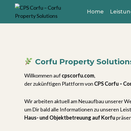
Zum
Home
Leistu
Inhalt
springen
Corfu Property Solutio
Willkommen auf
cpscorfu.com
,
der zukünftigen Plattform von
CPS Corfu – Co
Wir arbeiten aktuell am Neuaufbau unserer We
um Dir bald alle Informationen zu unseren Leis
Haus- und Objektbetreuung auf Korfu
präsen